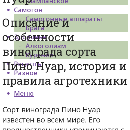
Шампанское
Самогон
Самогонные аппараты
Описание и
Брага
особенности
Здоровье
Алкоголизм
винограда сорта
Курение
Пино Нуар, история и
Рецепты
Разное
правила агротехники
Меню
Сорт винограда Пино Нуар
известен во всем мире. Его
предшественники упоминаются с