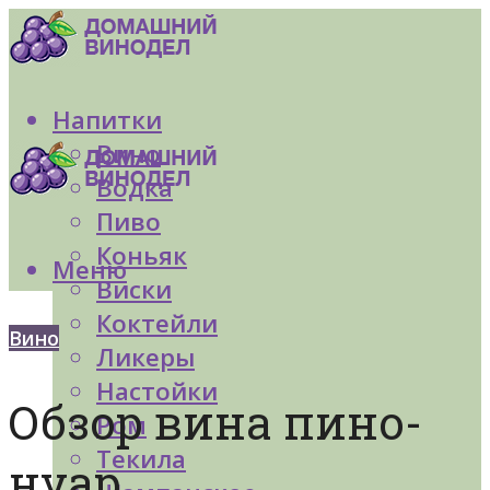
Напитки
Вино
Водка
Пиво
Коньяк
Меню
Виски
Коктейли
Вино
Ликеры
Настойки
Обзор вина пино-
Ром
Текила
нуар