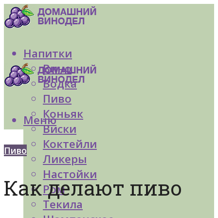
Напитки
Вино
Водка
Пиво
Коньяк
Меню
Виски
Коктейли
Пиво
Ликеры
Настойки
Как делают пиво
Ром
Текила