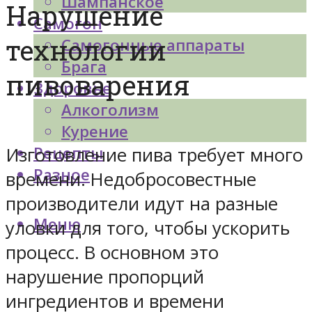
Шампанское
Нарушение
Самогон
технологии
Самогонные аппараты
Брага
пивоварения
Здоровье
Алкоголизм
Курение
Рецепты
Изготовление пива требует много
Разное
времени. Недобросовестные
производители идут на разные
Меню
уловки для того, чтобы ускорить
процесс. В основном это
нарушение пропорций
ингредиентов и времени