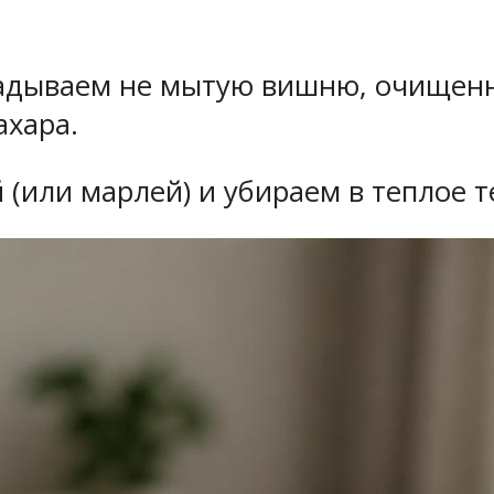
адываем не мытую вишню, очищенну
ахара.
или марлей) и убираем в теплое те