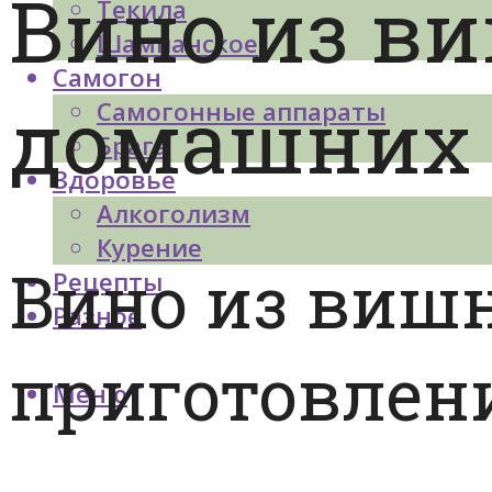
Вино из ви
Текила
Шампанское
Самогон
домашних 
Самогонные аппараты
Брага
Здоровье
Алкоголизм
Курение
Вино из вишн
Рецепты
Разное
приготовлени
Меню