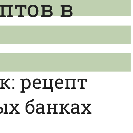
птов в
к: рецепт
ых банках