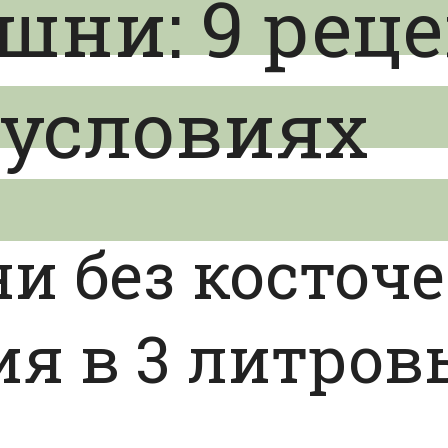
шни: 9 реце
условиях
и без косточе
я в 3 литров