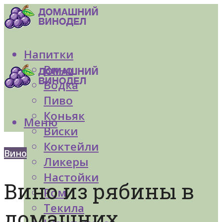
Напитки
Вино
Водка
Пиво
Коньяк
Меню
Виски
Коктейли
Вино
Ликеры
Настойки
Вино из рябины в
Ром
Текила
домашних