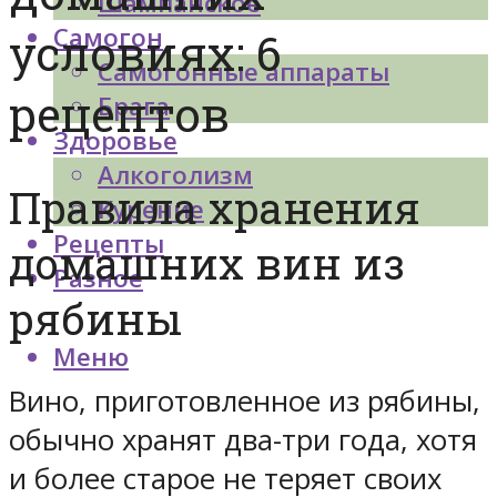
Шампанское
Самогон
условиях: 6
Самогонные аппараты
рецептов
Брага
Здоровье
Алкоголизм
Правила хранения
Курение
Рецепты
домашних вин из
Разное
рябины
Меню
Вино, приготовленное из рябины,
обычно хранят два-три года, хотя
и более старое не теряет своих