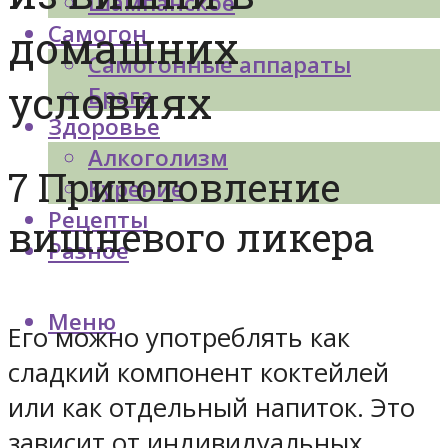
Шампанское
Самогон
домашних
Самогонные аппараты
условиях
Брага
Здоровье
Алкоголизм
7 Приготовление
Курение
Рецепты
вишневого ликера
Разное
Меню
Его можно употреблять как
сладкий компонент коктейлей
или как отдельный напиток. Это
зависит от индивидуальных