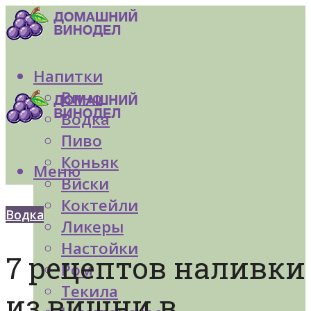
Напитки
Вино
Водка
Пиво
Коньяк
Меню
Виски
Коктейли
Водка
Ликеры
Настойки
7 рецептов наливки
Ром
Текила
из вишни в