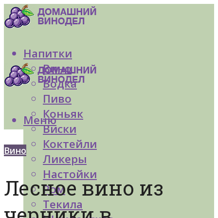
Напитки
Вино
Водка
Пиво
Коньяк
Меню
Виски
Коктейли
Вино
Ликеры
Настойки
Лесное вино из
Ром
Текила
черники в