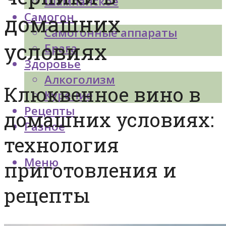
Шампанское
Самогон
домашних
Самогонные аппараты
условиях
Брага
Здоровье
Алкоголизм
Клюквенное вино в
Курение
Рецепты
домашних условиях:
Разное
технология
Меню
приготовления и
рецепты