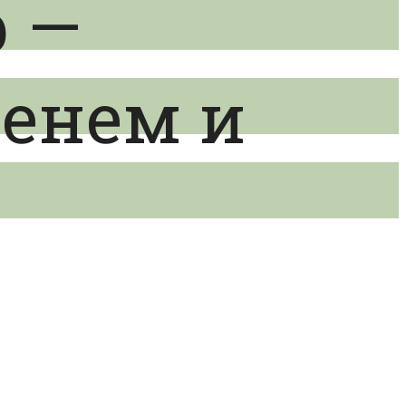
 —
менем и