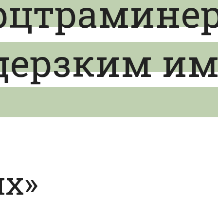
рцтраминер
 дерзким и
х»