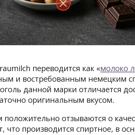
aumilch переводится как «
молоко 
тным и востребованным немецким с
оголь данной марки отличается дос
таточно оригинальным вкусом.
 положительно отзываются о качес
, что производится спиртное, в ос