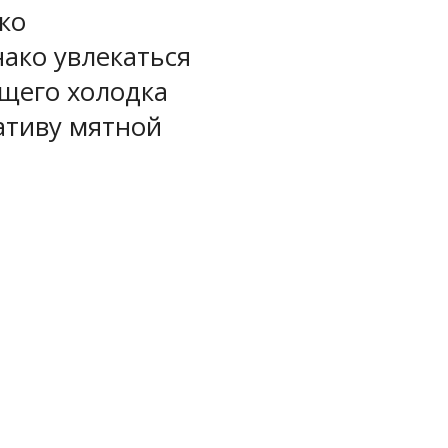
ко
ако увлекаться
ющего холодка
нативу мятной