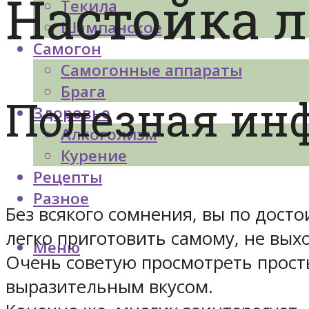
Настойка 
Текила
Шампанское
Самогон
Самогонные аппараты
Брага
Полезная ин
Здоровье
Алкоголизм
Курение
Рецепты
Разное
Без всякого сомнения, вы по дост
легко приготовить самому, не вых
Меню
Очень советую просмотреть прос
выразительным вкусом.