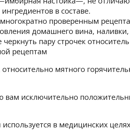
 —имбирная настойка—, не отлича
ингредиентов в составе.
 многократно проверенным рецепта
овления домашнего вина, наливки, 
е черкнуть пару строчек относител
ной рецептам
к относительно мятного горячитель
ю вам исключительно положительн
 используется в медицинских целях