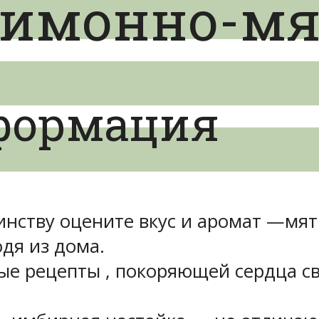
лимонно-м
формация
оинству оцените вкус и аромат —м
одя из дома.
тые рецепты , покоряющей сердца 