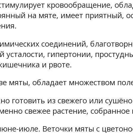
 стимулирует кровообращение, обл
тоянный на мяте, имеет приятный,
ения.
химических соединений, благотвор
 усталости, гипертонии, простудны
 кишечника и рвоте.
ве мяты, обладает множеством поле
но готовить из свежего или сушёно
енно свежее растение, собранное 
июне-июле. Веточки мяты с цветоно