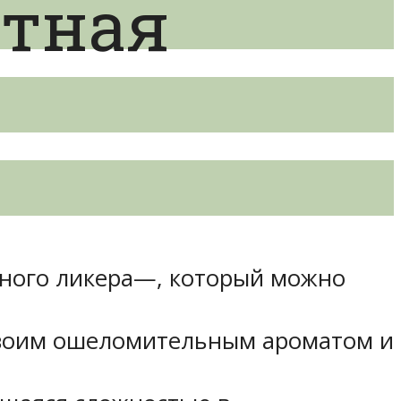
ятная
ятного ликера—, который можно
своим ошеломительным ароматом и