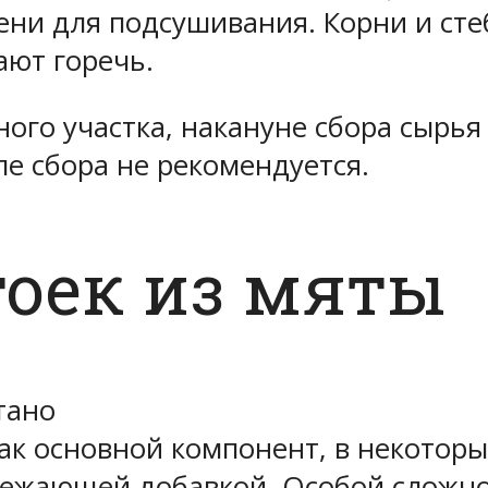
ени для подсушивания. Корни и ст
ают горечь.
ного участка, накануне сбора сырь
ле сбора не рекомендуется.
тоек из мяты
тано
как основной компонент, в некоторы
вежающей добавкой. Особой сложно