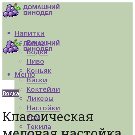
Напитки
Вино
Водка
Пиво
Коньяк
Меню
Виски
Коктейли
Водка
Ликеры
Настойки
Классическая
Ром
Текила
медовая настойка