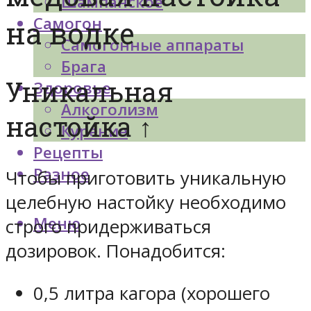
Шампанское
Самогон
на водке
Самогонные аппараты
Брага
Уникальная
Здоровье
Алкоголизм
настойка ↑
Курение
Рецепты
Разное
Чтобы приготовить уникальную
целебную настойку необходимо
Меню
строго придерживаться
дозировок. Понадобится:
0,5 литра кагора (хорошего