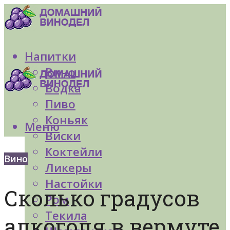
Напитки
Вино
Водка
Пиво
Коньяк
Меню
Виски
Коктейли
Вино
Ликеры
Настойки
Сколько градусов
Ром
Текила
алкоголя в вермуте