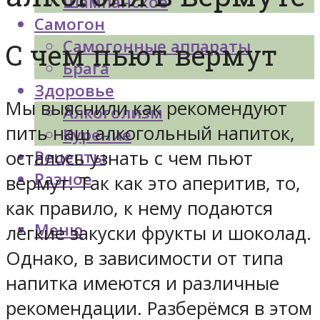
Шампанское
Самогон
Самогонные аппараты
С чем пьют вермут
Брага
Здоровье
Мы выяснили как рекомендуют
Алкоголизм
пить наш алкогольный напиток,
Курение
осталось узнать с чем пьют
Рецепты
Разное
вермут. Так как это аперитив, то,
как правило, к нему подаются
Меню
лёгкие закуски фрукты и шоколад.
Однако, в зависимости от типа
напитка имеются и различные
рекомендации. Разберёмся в этом