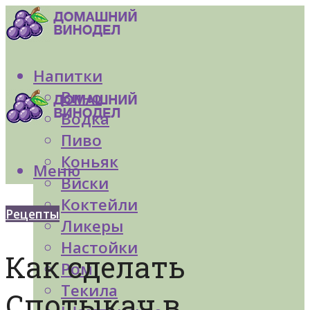
Напитки
Вино
Водка
Пиво
Коньяк
Меню
Виски
Коктейли
Рецепты
Ликеры
Настойки
Как сделать
Ром
Текила
Спотыкач в