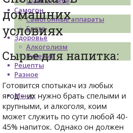
Шампанское
Самогон
домашних
Самогонные аппараты
условиях
Брага
Здоровье
Алкоголизм
Сырье для напитка:
Курение
Рецепты
Разное
Готовится спотыкач из любых
ягод – их нужно брать спелыми и
Меню
крупными, и алкоголя, коим
может служить по сути любой 40-
45% напиток. Однако он должен