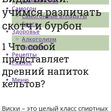
Шампанское
Самогон
учимся различать
Самогонные аппараты
скотч и бурбон
Брага
Здоровье
Алкоголизм
1 Что собой
Курение
Рецепты
представляет
Разное
древний напиток
Меню
кельтов?
Виски – это целый класс спиртных