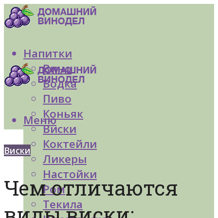
Напитки
Вино
Водка
Пиво
Коньяк
Меню
Виски
Коктейли
Виски
Ликеры
Настойки
Чем отличаются
Ром
Текила
виды виски: