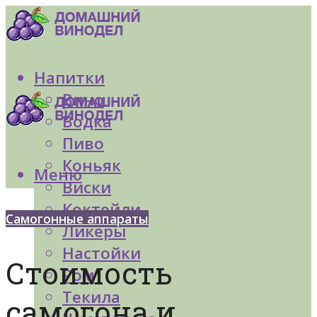
Напитки
Вино
Водка
Пиво
Коньяк
Меню
Виски
Коктейли
Самогонные аппараты
Ликеры
Настойки
Стоимость
Ром
Текила
самогона и