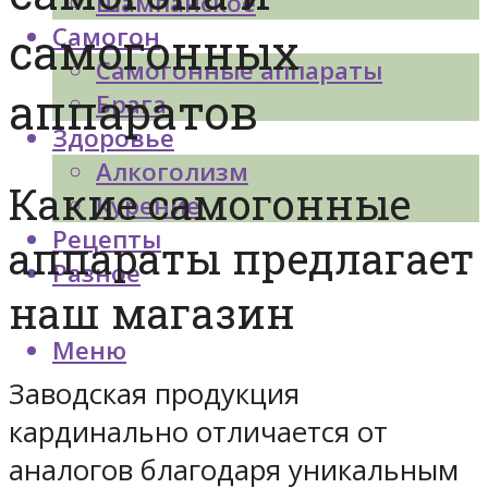
Шампанское
Самогон
самогонных
Самогонные аппараты
аппаратов
Брага
Здоровье
Алкоголизм
Какие самогонные
Курение
Рецепты
аппараты предлагает
Разное
наш магазин
Меню
Заводская продукция
кардинально отличается от
аналогов благодаря уникальным