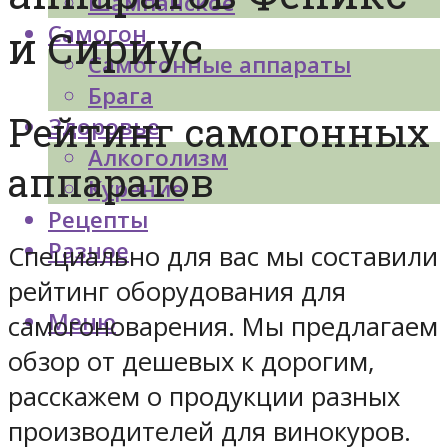
Шампанское
Самогон
и Сириус
Самогонные аппараты
Брага
Рейтинг самогонных
Здоровье
Алкоголизм
аппаратов
Курение
Рецепты
Разное
Специально для вас мы составили
рейтинг оборудования для
Меню
самогоноварения. Мы предлагаем
обзор от дешевых к дорогим,
расскажем о продукции разных
производителей для винокуров.