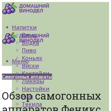
Напитки
Вино
Водка
Пиво
Коньяк
Меню
Виски
Коктейли
Самогонные аппараты
Ликеры
Настойки
Обзор самогонных
Ром
Текила
аппаратов Феникс