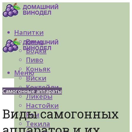
Напитки
Вино
Водка
Пиво
Коньяк
Меню
Виски
Коктейли
Самогонные аппараты
Ликеры
Настойки
Виды самогонных
Ром
Текила
аппаратов и их