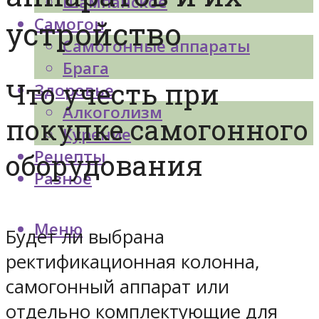
Шампанское
Самогон
устройство
Самогонные аппараты
Брага
Что учесть при
Здоровье
Алкоголизм
покупке самогонного
Курение
Рецепты
оборудования
Разное
Меню
Будет ли выбрана
ректификационная колонна,
самогонный аппарат или
отдельно комплектующие для