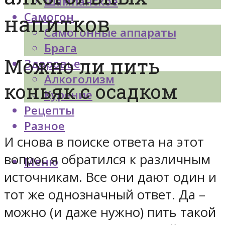
Шампанское
Самогон
напитков
Самогонные аппараты
Брага
Можно ли пить
Здоровье
Алкоголизм
коньяк с осадком
Курение
Рецепты
Разное
И снова в поиске ответа на этот
вопрос я обратился к различным
Меню
источникам. Все они дают один и
тот же однозначный ответ. Да –
можно (и даже нужно) пить такой