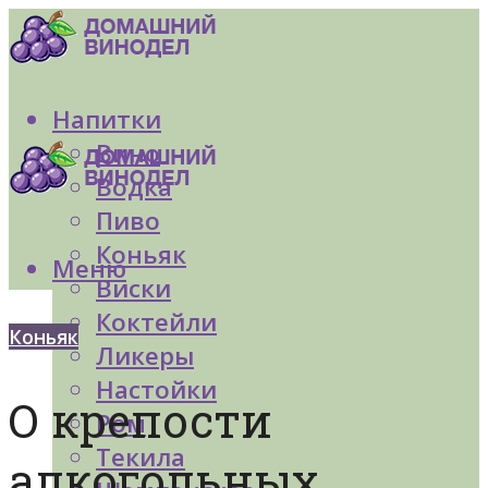
Напитки
Вино
Водка
Пиво
Коньяк
Меню
Виски
Коктейли
Коньяк
Ликеры
Настойки
О крепости
Ром
Текила
алкогольных