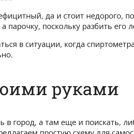
ефицитный, да и стоит недорого, п
 парочку, поскольку разбить его ле
ться в ситуации,
когда спиртометра
ьно.
воими руками
ь в город, а там еще и поискать, л
Предлагаем простую схему для
самос