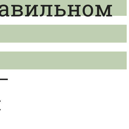
равильном
–
м