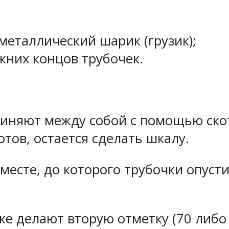
металлический шарик (грузик);
жних концов трубочек.
единяют между собой с помощью ско
тов, остается сделать шкалу.
 месте, до которого трубочки опуст
кже делают вторую отметку (70 либо