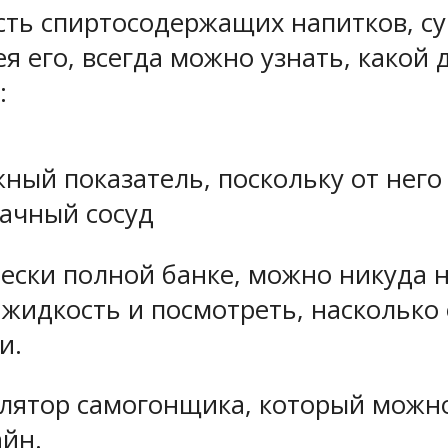
сть спиртосодержащих напитков, с
ея его, всегда можно узнать, какой 
:
ный показатель, поскольку от него
ачный сосуд
чески полной банке, можно никуда 
жидкость и посмотреть, насколько о
и.
лятор самогонщика, который можно
айн
.