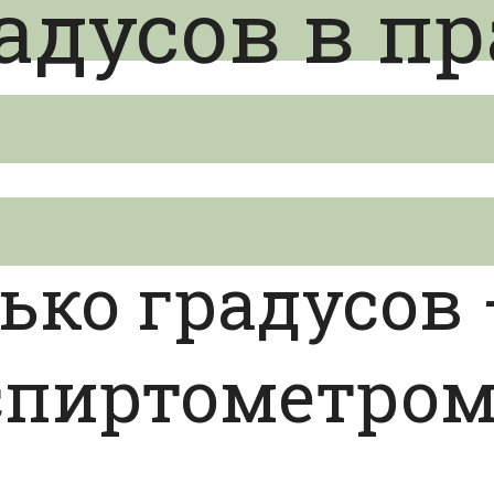
радусов в п
ько градусов 
спиртометро