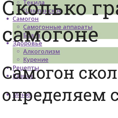
Сколько г
Текила
Шампанское
Самогон
самогоне
Самогонные аппараты
Брага
Здоровье
Алкоголизм
Курение
Самогон скол
Рецепты
Разное
определяем 
Меню