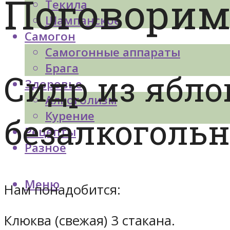
Поговорим
Текила
Шампанское
Самогон
Самогонные аппараты
Брага
Сидр из ябло
Здоровье
Алкоголизм
Курение
безалкоголь
Рецепты
Разное
Меню
Нам понадобится:
Клюква (свежая) 3 стакана.