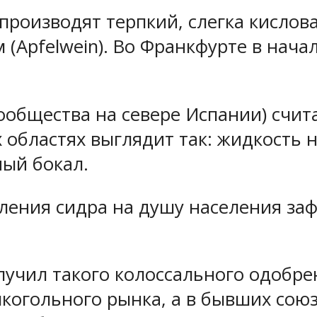
 производят терпкий, слегка кисло
(Apfelwein). Во Франкфурте в нача
ообщества на севере Испании) счит
 областях выглядит так: жидкость н
ный бокал.
ления сидра на душу населения заф
лучил такого колоссального одобрен
лкогольного рынка, а в бывших сою