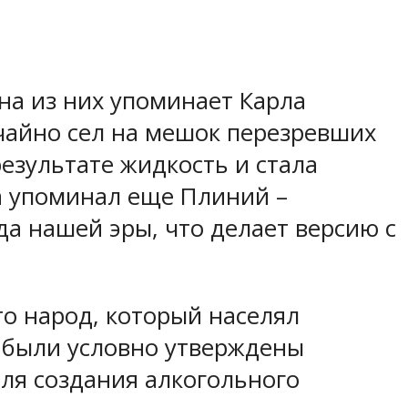
на из них упоминает Карла
лучайно сел на мешок перезревших
результате жидкость и стала
ка упоминал еще Плиний –
да нашей эры, что делает версию с
то народ, который населял
у были условно утверждены
для создания алкогольного