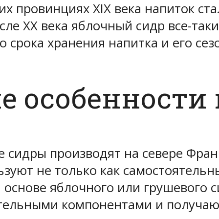
их провинциях XIX века напиток ст
сле ХХ века яблочный сидр все-таки
 срока хранения напитка и его сез
е особенности
е сидры производят на севере Фран
зуют не только как самостоятельны
а основе яблочного или грушевого с
тельными компонентами и получают