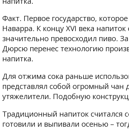
напитка.
Факт. Первое государство, которо
Наварра. К концу XVI века напито
значительно превосходил пиво. З
Дюрсю перенес технологию произв
напитка.
Для отжима сока раньше использов
представлял собой огромный чан д
утяжелители. Подобную конструкц
Традиционный напиток считался с
готовили и выпивали осенью – то