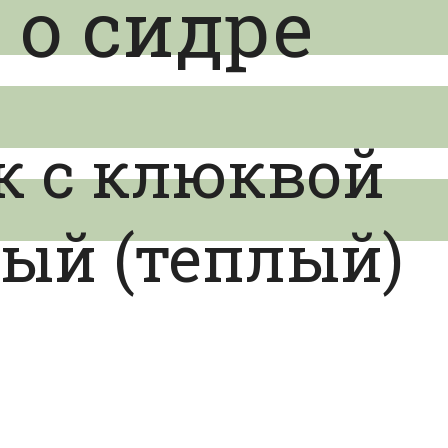
 о сидре
к с клюквой
ный (теплый)