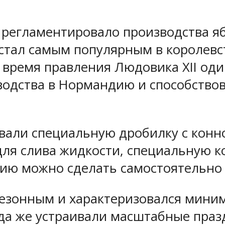
е регламентировало производства я
к стал самым популярным в королевс
а время правления Людовика XII од
одства в Нормандию и способство
али специальную дробилку с конной
ля слива жидкости, специальную к
ию можно сделать самостоятельно 
езонным и характеризовался миним
гда же устраивали масштабные праз