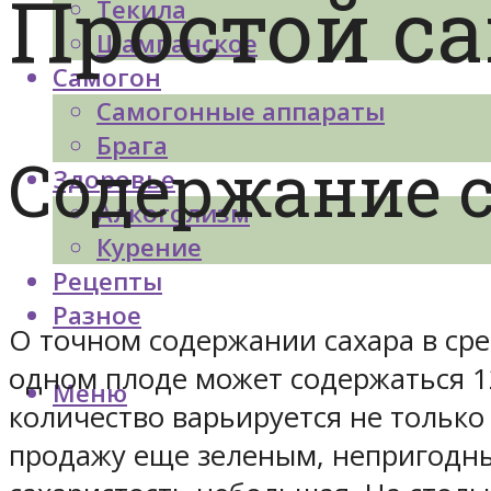
Простой са
Текила
Шампанское
Самогон
Самогонные аппараты
Брага
Содержание с
Здоровье
Алкоголизм
Курение
Рецепты
Разное
О точном содержании сахара в ср
одном плоде может содержаться 1
Меню
количество варьируется не только
продажу еще зеленым, непригодным