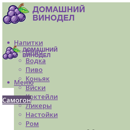
Напитки
Вино
Водка
Пиво
Коньяк
Меню
Виски
Коктейли
Самогон
Ликеры
Настойки
Ром