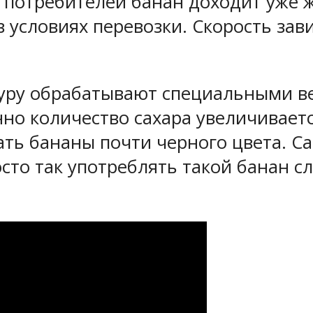
 потребителей банан доходит уже 
в условиях перевозки. Скорость зав
уру обрабатывают специальными в
о количество сахара увеличивается
ть бананы почти черного цвета. Са
то так употреблять такой банан сл