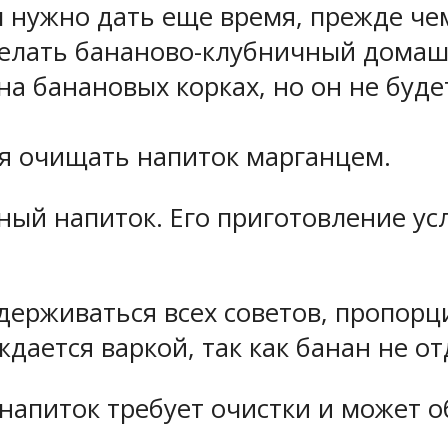
 нужно дать еще время, прежде че
елать бананово-клубничный домаш
а банановых корках, но он не буде
ся очищать напиток марганцем.
сный напиток. Его приготовление у
держиваться всех советов, пропорц
дается варкой, так как банан не от
напиток требует очистки и может о