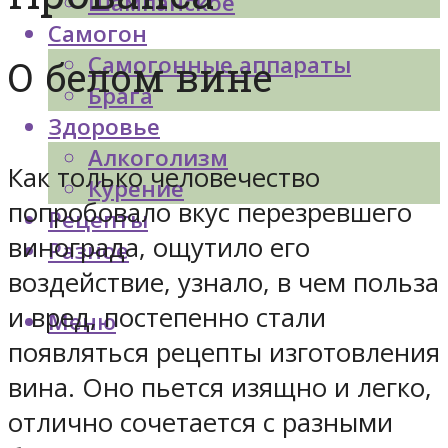
Шампанское
Самогон
Самогонные аппараты
О белом вине
Брага
Здоровье
Алкоголизм
Как только человечество
Курение
попробовало вкус перезревшего
Рецепты
винограда, ощутило его
Разное
воздействие, узнало, в чем польза
и вред, постепенно стали
Меню
появляться рецепты изготовления
вина. Оно пьется изящно и легко,
отлично сочетается с разными