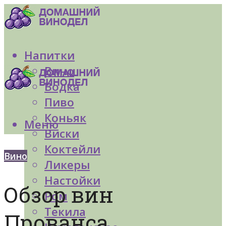
Напитки
Вино
Водка
Пиво
Коньяк
Меню
Виски
Коктейли
Вино
Ликеры
Настойки
Обзор вин
Ром
Текила
Прованса