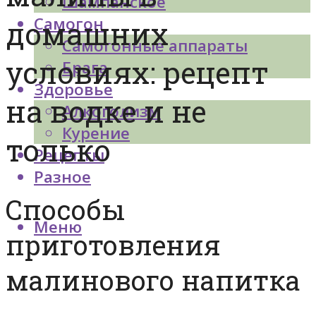
Шампанское
Самогон
домашних
Самогонные аппараты
условиях: рецепт
Брага
Здоровье
на водке и не
Алкоголизм
Курение
только
Рецепты
Разное
Способы
Меню
приготовления
малинового напитка