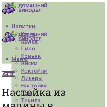
Напитки
Вино
Водка
Пиво
Коньяк
Меню
Виски
Коктейли
Водка
Ликеры
Настойки
Настойка из
Ром
Текила
малины в