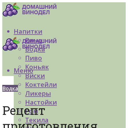
Напитки
Вино
Водка
Пиво
Коньяк
Меню
Виски
Коктейли
Водка
Ликеры
Настойки
Рецепт
Ром
Текила
приготовления