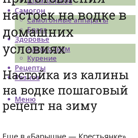
Шампанское
Самогон
настоек на водке в
Самогонные аппараты
домашних
Брага
Здоровье
условиях
Алкоголизм
Курение
Рецепты
Настойка из калины
Разное
на водке пошаговый
Меню
рецепт на зиму
Еще в «Барышне — Крестьянке»