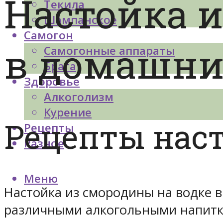
Настойка и
Текила
Шампанское
Самогон
в домашни
Самогонные аппараты
Брага
Здоровье
Алкоголизм
Курение
Рецепты нас
Рецепты
Разное
Меню
Настойка из смородины на водке в
различными алкогольными напитка