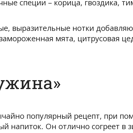
ные специи – корица, гвоздика, ти
ые, выразительные нотки добавля
 замороженная мята, цитрусовая це
ужина»
чайно популярный рецепт, при пом
й напиток. Он отлично согреет в 