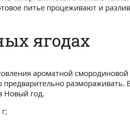
Готовое питье процеживают и разл
ных ягодах
овления ароматной смородиновой н
о предварительно размораживать. 
а Новый год.
г;