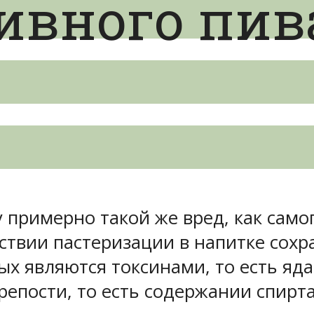
ивного пив
 примерно такой же вред, как само
тствии пастеризации в напитке сох
ых являются токсинами, то есть яд
крепости, то есть содержании спирта