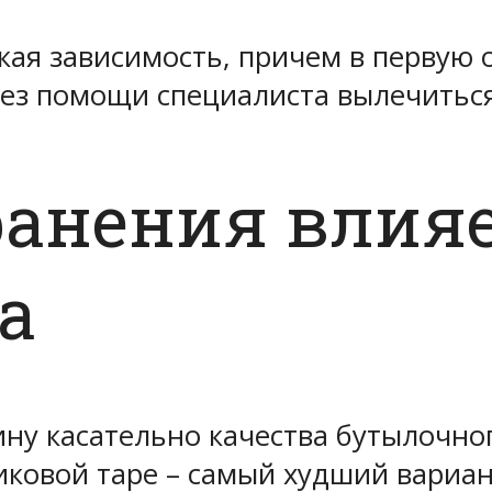
ая зависимость, причем в первую 
без помощи специалиста вылечитьс
ранения влияе
а
ину касательно качества бутылочног
тиковой таре – самый худший вари