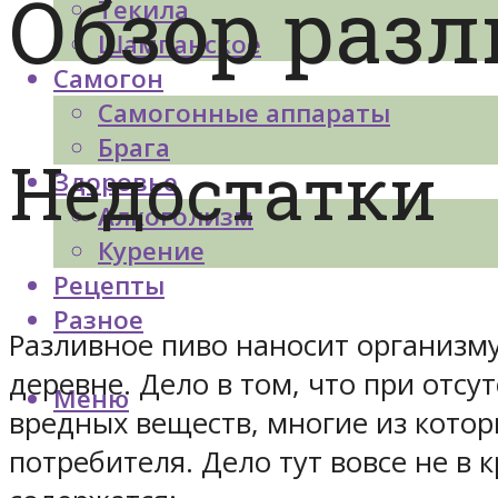
Обзор разл
Текила
Шампанское
Самогон
Самогонные аппараты
Брага
Недостатки
Здоровье
Алкоголизм
Курение
Рецепты
Разное
Разливное пиво наносит организму
деревне. Дело в том, что при отсу
Меню
вредных веществ, многие из котор
потребителя. Дело тут вовсе не в 