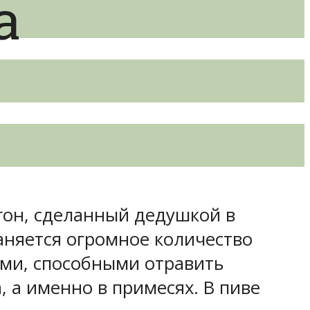
а
гон, сделанный дедушкой в
раняется огромное количество
ами, способными отравить
, а именно в примесях. В пиве