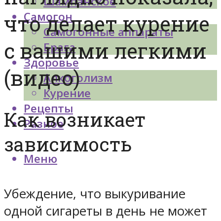
Шампанское
Самогон
что делает курение
Самогонные аппараты
с вашими легкими
Брага
Здоровье
(видео)
Алкоголизм
Курение
Рецепты
Как возникает
Разное
зависимость
Меню
Убеждение, что выкуривание
одной сигареты в день не может