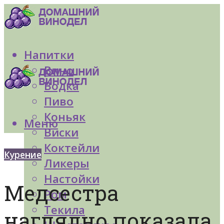
Напитки
Вино
Водка
Пиво
Коньяк
Меню
Виски
Коктейли
Курение
Ликеры
Настойки
Медсестра
Ром
Текила
наглядно показала,