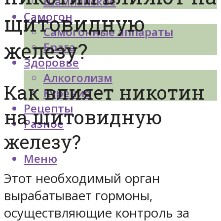
Шампанское
Самогон
щитовидную
Самогонные аппараты
железу?
Брага
Здоровье
Алкоголизм
Как влияет никотин
Курение
Рецепты
на щитовидную
Разное
железу?
Меню
Этот необходимый орган
вырабатывает гормоны,
осуществляющие контроль за