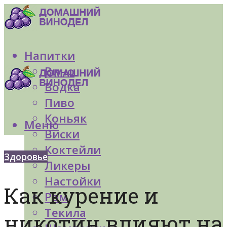
Напитки
Вино
Водка
Пиво
Коньяк
Меню
Виски
Коктейли
Здоровье
Ликеры
Настойки
Как курение и
Ром
Текила
никотин влияют на