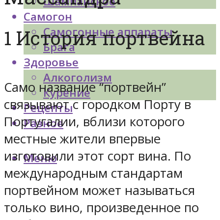
Шампанское
Самогон
Самогонные аппараты
1 История портвейна
Брага
Здоровье
Алкоголизм
Само название “портвейн”
Курение
связывают с городком Порту в
Рецепты
Португалии, вблизи которого
Разное
местные жители впервые
изготовили этот сорт вина. По
Меню
международным стандартам
портвейном может называться
только вино, произведенное по