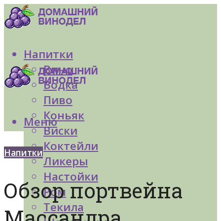
Напитки
Вино
Водка
Пиво
Коньяк
Меню
Виски
Коктейли
Напитки
Ликеры
Настойки
Обзор портвейна
Ром
Текила
Массандра