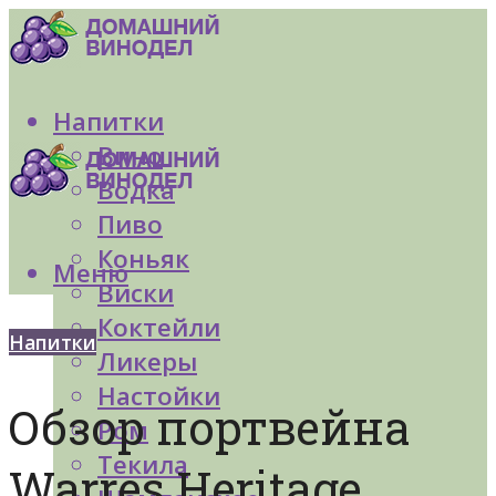
Напитки
Вино
Водка
Пиво
Коньяк
Меню
Виски
Коктейли
Напитки
Ликеры
Настойки
Обзор портвейна
Ром
Текила
Warres Heritage