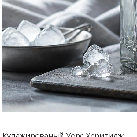
Купажированый Уорс Херитидж