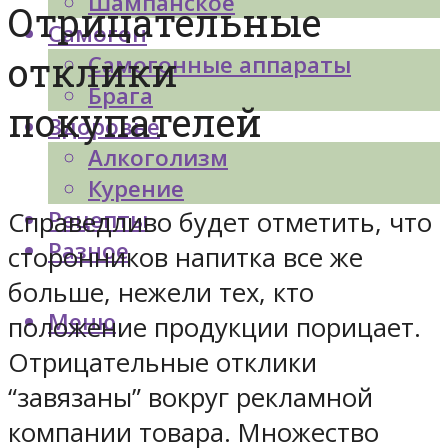
Шампанское
Отрицательные
Самогон
отклики
Самогонные аппараты
Брага
покупателей
Здоровье
Алкоголизм
Курение
Рецепты
Справедливо будет отметить, что
Разное
сторонников напитка все же
больше, нежели тех, кто
Меню
положение продукции порицает.
Отрицательные отклики
“завязаны” вокруг рекламной
компании товара. Множество