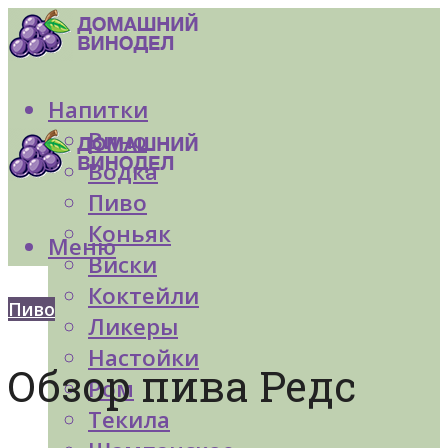
Напитки
Вино
Водка
Пиво
Коньяк
Меню
Виски
Коктейли
Пиво
Ликеры
Настойки
Обзор пива Редс
Ром
Текила