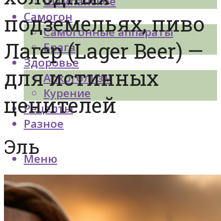
Шампанское
Самогон
подземельях, пиво
Самогонные аппараты
Лагер (Lager Beer) —
Брага
Здоровье
для истинных
Алкоголизм
Курение
ценителей
Рецепты
Разное
Эль
Меню