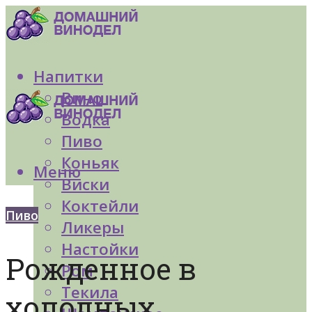
Напитки
Вино
Водка
Пиво
Коньяк
Меню
Виски
Коктейли
Пиво
Ликеры
Настойки
Рожденное в
Ром
Текила
холодных