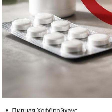
Пивная Хофбройхаус.