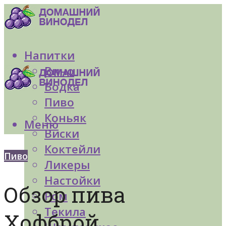
Напитки
Вино
Водка
Пиво
Коньяк
Меню
Виски
Коктейли
Пиво
Ликеры
Настойки
Обзор пива
Ром
Текила
Хофброй