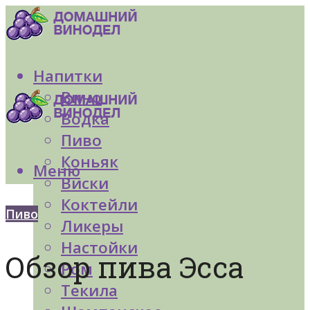
Напитки
Вино
Водка
Пиво
Коньяк
Меню
Виски
Коктейли
Пиво
Ликеры
Настойки
Обзор пива Эсса
Ром
Текила