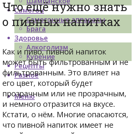
Шампанское
Что ещё нужно знать
Самогон
о пивных напитках
Самогонные аппараты
Брага
Здоровье
Алкоголизм
Как и пиво, пивной напиток
Курение
может быть фильтрованным и не
Рецепты
фильтрованным. Это влияет на
Разное
его цвет, который будет
прозрачным или не прозрачным,
Меню
и немного отразится на вкусе.
Кстати, о нём. Многие опасаются,
что пивной напиток имеет не