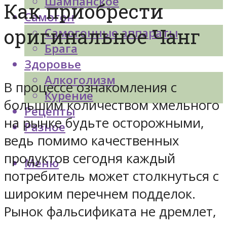
Шампанское
Как приобрести
Самогон
оригинальное Чанг
Самогонные аппараты
Брага
Здоровье
Алкоголизм
В процессе ознакомления с
Курение
большим количеством хмельного
Рецепты
на рынке будьте осторожными,
Разное
ведь помимо качественных
продуктов сегодня каждый
Меню
потребитель может столкнуться с
широким перечнем подделок.
Рынок фальсификата не дремлет,