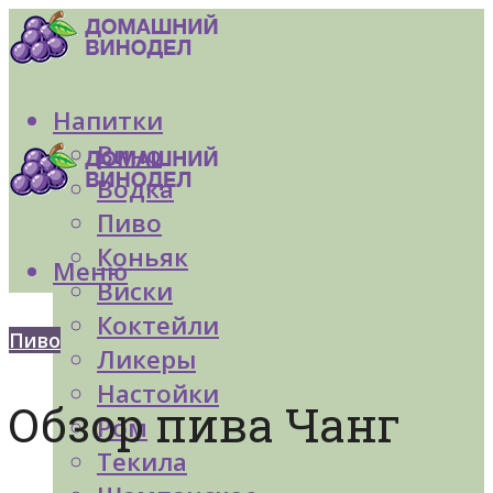
Напитки
Вино
Водка
Пиво
Коньяк
Меню
Виски
Коктейли
Пиво
Ликеры
Настойки
Обзор пива Чанг
Ром
Текила