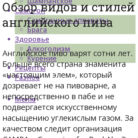
Шампанское
Обзор видов и стилей
Самогон
английского пива
Самогонные аппараты
Брага
Здоровье
Алкоголизм
Английское пиво варят сотни лет.
Курение
Больше всего страна знаменита
Рецепты
«настоящим элем», который
Разное
дозревает не на пивоварне, а
непосредственно в пабе и не
Меню
подвергается искусственному
насыщению углекислым газом. За
качеством следит организация