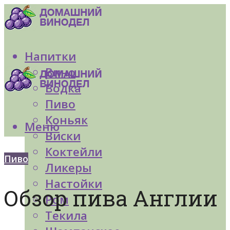
Напитки
Вино
Водка
Пиво
Коньяк
Меню
Виски
Коктейли
Пиво
Ликеры
Настойки
Обзор пива Англии
Ром
Текила