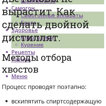
Шампанское
Самогон
вырастит. Как
Самогонные аппараты
сделать двойной
Брага
Здоровье
дистиллят.
Алкоголизм
Курение
Рецепты
Методы отбора
Разное
хвостов
Меню
Процесс проводят поэтапно:
вскипятить спиртсодержащую