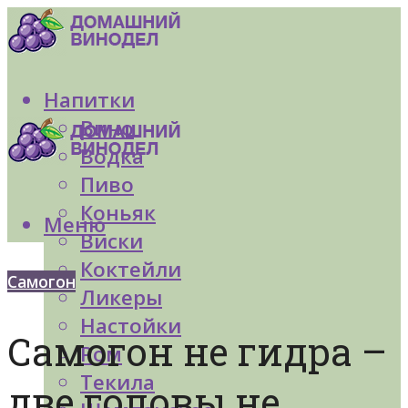
Напитки
Вино
Водка
Пиво
Коньяк
Меню
Виски
Коктейли
Самогон
Ликеры
Настойки
Самогон не гидра –
Ром
Текила
две головы не