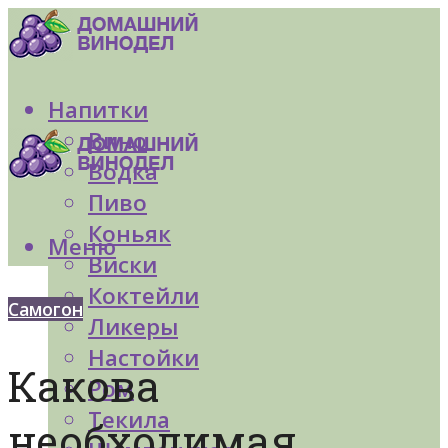
Напитки
Вино
Водка
Пиво
Коньяк
Меню
Виски
Коктейли
Самогон
Ликеры
Настойки
Какова
Ром
Текила
необходимая