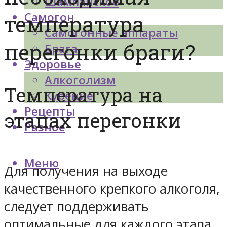
Шампанское
Самогон
температура
Самогонные аппараты
перегонки браги?
Брага
Здоровье
Алкоголизм
Температура на
Курение
Рецепты
этапах перегонки
Разное
Меню
Для получения на выходе
качественного крепкого алкоголя,
следует поддерживать
оптимальные для каждого этапа