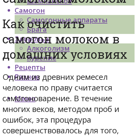
Шампанское
Самогон
Самогонные аппараты
Как очистить
Брага
самогон молоком в
Здоровье
Алкоголизм
домашних условиях
Курение
Рецепты
Одним из древних ремесел
Разное
человека по праву считается
самогоноварение. В течение
Меню
многих веков, методом проб и
ошибок, эта процедура
совершенствовалось для того,