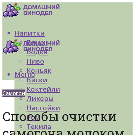
Напитки
Вино
Водка
Пиво
Коньяк
Меню
Виски
Коктейли
Самогон
Ликеры
Настойки
Способы очистки
Ром
Текила
самогона молоком