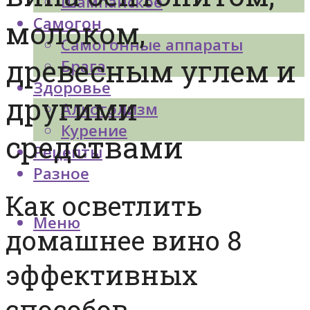
Шампанское
Самогон
молоком,
Самогонные аппараты
древесным углем и
Брага
Здоровье
другими
Алкоголизм
Курение
средствами
Рецепты
Разное
Как осветлить
Меню
домашнее вино 8
эффективных
способов