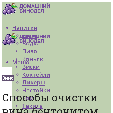
Напитки
Вино
Водка
Пиво
Коньяк
Меню
Виски
Коктейли
Вино
Ликеры
Настойки
Способы очистки
Ром
Текила
вина бентонитом,