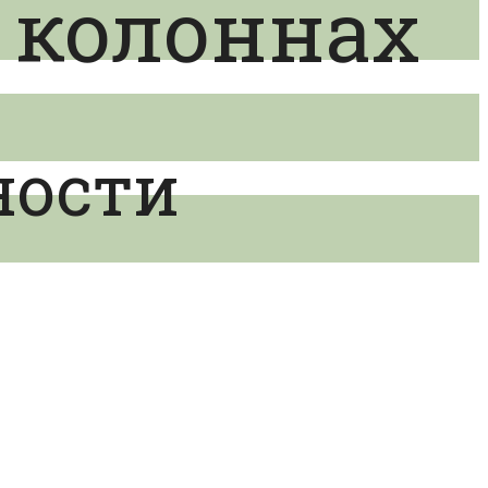
 колоннах
ности