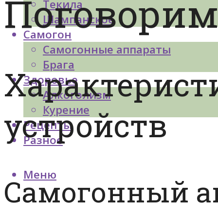
Поговорим
Текила
Шампанское
Самогон
Самогонные аппараты
Брага
Характерист
Здоровье
Алкоголизм
Курение
устройств
Рецепты
Разное
Меню
Самогонный а