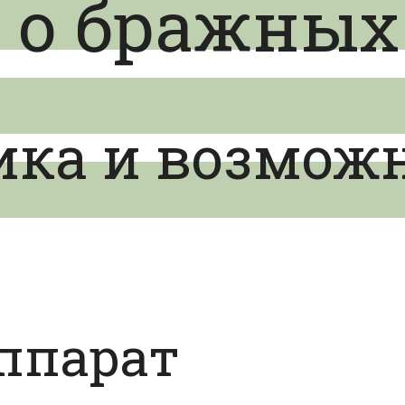
 о бражных
ика и возмож
ппарат