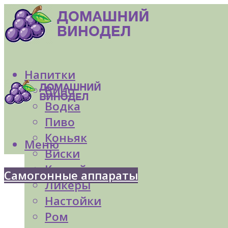
Напитки
Вино
Водка
Пиво
Коньяк
Меню
Виски
Коктейли
Самогонные аппараты
Ликеры
Настойки
Ром