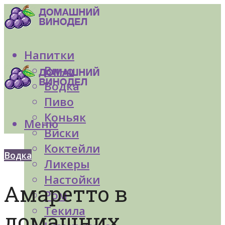
Напитки
Вино
Водка
Пиво
Коньяк
Меню
Виски
Коктейли
Водка
Ликеры
Настойки
Амаретто в
Ром
Текила
домашних