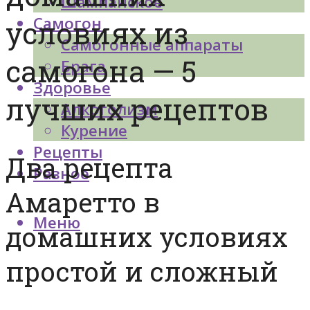
Шампанское
Самогон
условиях из
Самогонные аппараты
самогона — 5
Брага
Здоровье
лучших рецептов
Алкоголизм
Курение
Рецепты
Два рецепта
Разное
Амаретто в
Меню
домашних условиях
простой и сложный