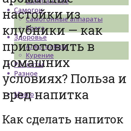
Шампанское
Самогон
настойки из
Самогонные аппараты
клубники — как
Брага
Здоровье
приготовить в
Алкоголизм
Курение
домашних
Рецепты
Разное
условиях? Польза и
вред напитка
Меню
Как сделать напиток