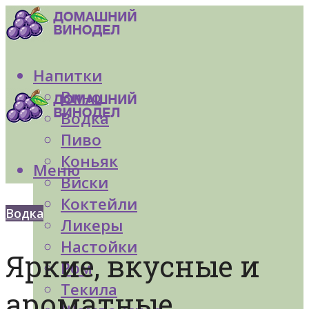
Напитки
Вино
Водка
Пиво
Коньяк
Меню
Виски
Коктейли
Водка
Ликеры
Настойки
Яркие, вкусные и
Ром
Текила
ароматные