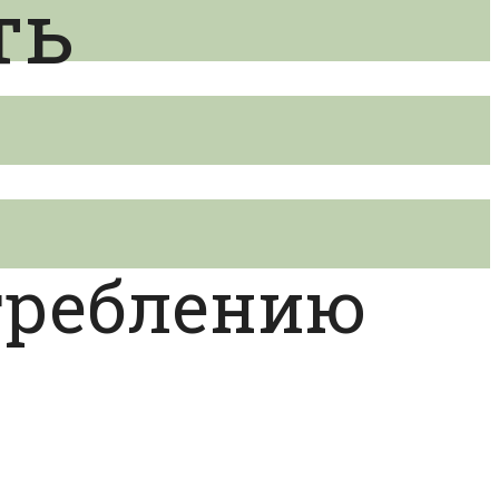
ть
треблению