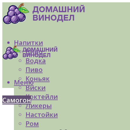
Напитки
Вино
Водка
Пиво
Коньяк
Меню
Виски
Коктейли
Самогон
Ликеры
Настойки
Ром