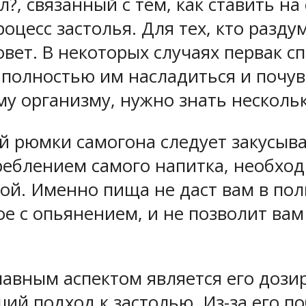
л?, связанный с тем, как ставить н
оцесс застолья. Для тех, кто разд
вет. В некоторых случаях первак с
 полностью им насладиться и почув
му организму, нужно знать несколь
ой рюмки самогона следует закусыв
реблением самого напитка, необхо
й. Именно пища не даст вам в полн
ное с опьянением, и не позволит ва
лавным аспектом является его дозир
чший подход к застолью. Из-за его 