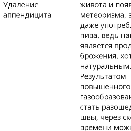
Удаление
живота и поя
аппендицита
метеоризма, 
даже употреб
пива, ведь н
является про
брожения, хо
натуральным
Результатом
повышенного
газообразова
стать разоше
швы, через с
времени можн