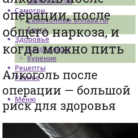
Шампанское
Самогон
операции, после
Самогонные аппараты
общего наркоза, и
Брага
Здоровье
когда можно пить
Алкоголизм
Курение
Рецепты
Алкоголь после
Разное
операции — большой
Меню
риск для здоровья