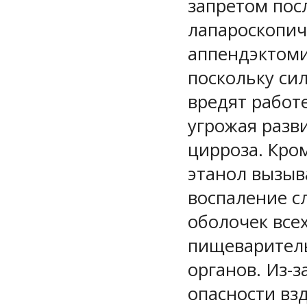
запретом пос
лапароскопич
аппендэктоми
поскольку си
вредят работ
угрожая разв
цирроза. Кром
этанол вызыв
воспаление с
оболочек все
пищеварител
органов. Из-з
опасности вз