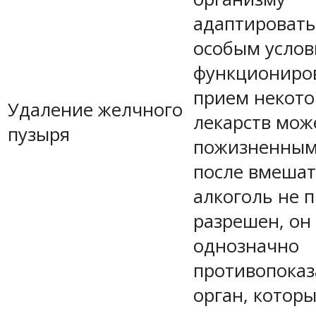
адаптировать
особым усло
функциониров
прием некот
Удаление желчного
лекарств мож
пузыря
пожизненным
после вмешат
алкоголь не п
разрешен, он
однозначно
противопоказ
орган, котор