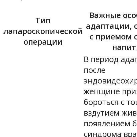
Важные осо
Тип
адаптации, 
лапароскопической
с приемом 
операции
напит
В период ада
после
эндовидеохи
женщине при
бороться с т
вздутием жив
появлением б
синдрома вра