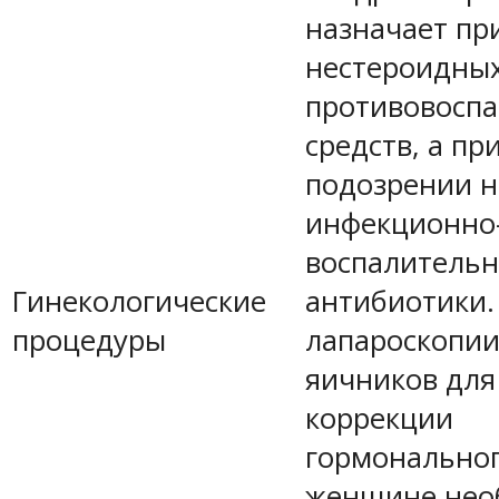
назначает пр
нестероидны
противовосп
средств, а пр
подозрении н
инфекционно
воспалительн
Гинекологические
антибиотики.
процедуры
лапароскопии
яичников для
коррекции
гормонально
женщине нео