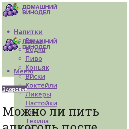
Напитки
Вино
Водка
Пиво
Коньяк
Меню
Виски
Коктейли
Здоровье
Ликеры
Настойки
Можно ли пить
Ром
Текила
алкоголь после