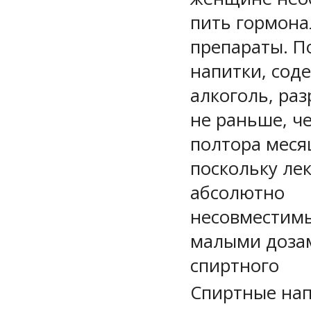
пить гормон
препараты. П
напитки, сод
алкоголь, ра
не раньше, ч
полтора меся
поскольку ле
абсолютно
несовместимы
малыми доза
спиртного
Спиртные нап