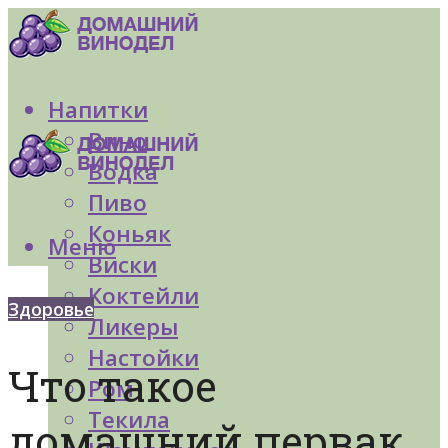
Напитки
Вино
Водка
Пиво
Коньяк
Меню
Виски
Коктейли
Здоровье
Ликеры
Настойки
Что такое
Ром
Текила
домашний первак