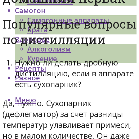
Шампанское
Самогон
Самогонные аппараты
Популярные вопросы
Брага
по дистилляции
Здоровье
Алкоголизм
Курение
Нужно ли делать дробную
Рецепты
дистилляцию, если в аппарате
Разное
есть сухопарник?
Меню
Да, нужно. Сухопарник
(дефлегматор) за счет разницы
температур улавливает примеси,
но в малом количестве. Он даже