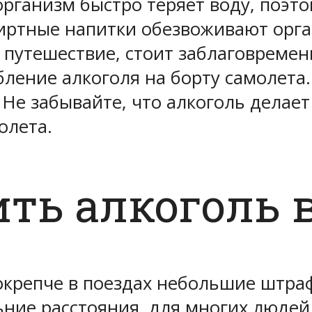
рганизм быстро теряет воду, поэтом
иртные напитки обезвоживают орган
 путешествие, стоит заблаговремен
бление алкоголя на борту самолета
 Не забывайте, что алкоголь делает
олета.
ть алкоголь в
крепче в поездах небольшие штраф
ьние расстояния, для многих людей