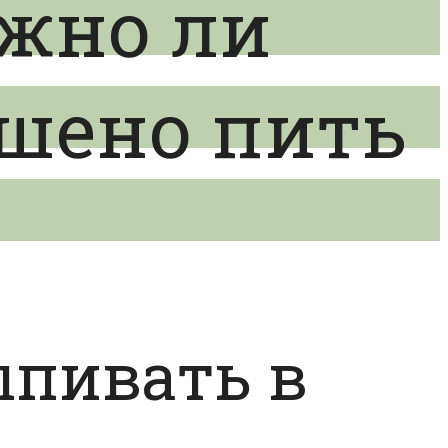
ожно ли
ешено пить
ыпивать в