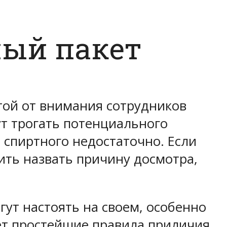
ный пакет
той от внимания сотрудников
ут трогать потенциального
 спиртного недостаточно. Если
ить назвать причину досмотра,
ут настоять на своем, особенно
ет простейшие правила приличия,