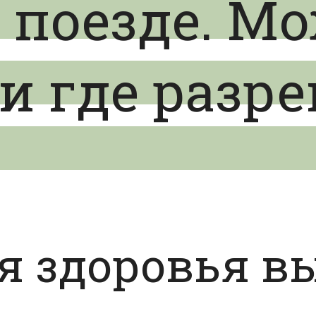
 поезде. М
и где разр
я здоровья в