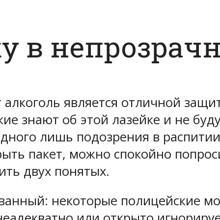
у в непрозрач
 алкоголь является отличной защи
кие знают об этой лазейке и не буд
одного лишь подозрения в распитии
ыть пакет, можно спокойно попрос
ить двух понятых.
ванный: некоторые полицейские мог
 неадекватно или открыто игнориру