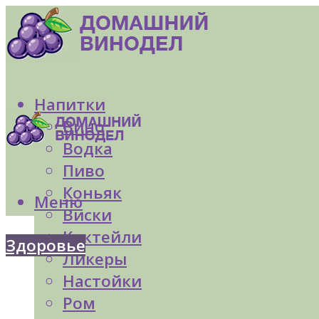
Напитки
Вино
Водка
Пиво
Коньяк
Меню
Виски
Коктейли
Здоровье
Ликеры
Настойки
Ром