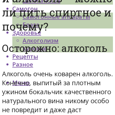
Шампанское
Самогон
ли пить спиртное и
Самогонные аппараты
почему?
Брага
Здоровье
Алкоголизм
Осторожно: алкоголь
Курение
Рецепты
Разное
Алкоголь очень коварен алкоголь.
Конечно, выпитый за плотным
Меню
ужином бокальчик качественного
натурального вина никому особо
не повредит и даже даст