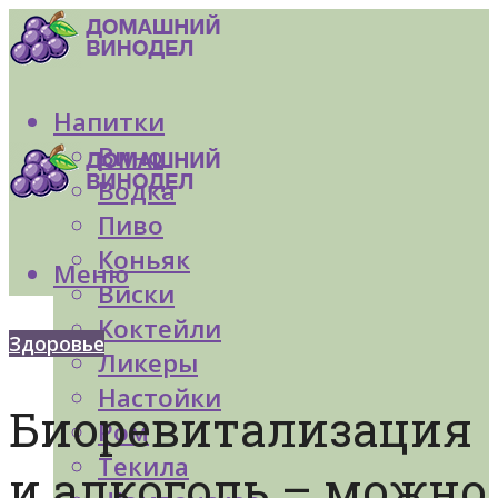
Напитки
Вино
Водка
Пиво
Коньяк
Меню
Виски
Коктейли
Здоровье
Ликеры
Настойки
Биоревитализация
Ром
Текила
и алкоголь – можно