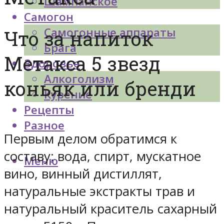
Шампанское
Самогон
Самогонные аппараты
Что за напиток
Брага
Метакса 5 звезд
Здоровье
Алкоголизм
коньяк или бренди
Курение
Рецепты
Разное
Первым делом обратимся к
составу: вода, спирт, мускатное
Меню
вино, винный дистиллят,
натуральные экстракты трав и
натуральный краситель сахарный