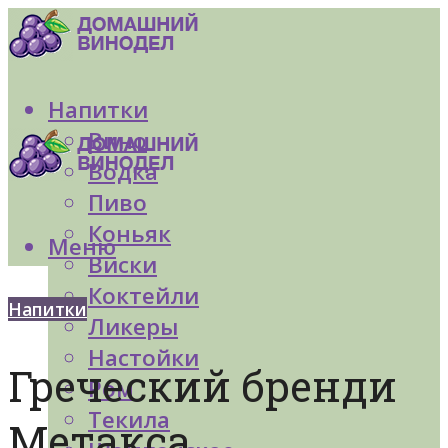
Напитки
Вино
Водка
Пиво
Коньяк
Меню
Виски
Коктейли
Напитки
Ликеры
Настойки
Греческий бренди
Ром
Текила
Метакса