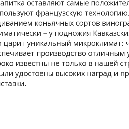
напитка оставляют самые положител
используют французскую технологию
щиванием коньячных сортов виногр
матически – у подножия Кавказски
царит уникальный микроклимат: чи
еспечивает производство отличным 
ко известны не только в нашей стр
ыли удостоены высоких наград и при
ставки.