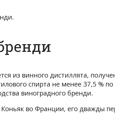
нди.
бренди
тся из винного дистиллята, получе
илового спирта не менее 37,5 % п
дства виноградного бренди.
 Коньяк во Франции, его дважды п