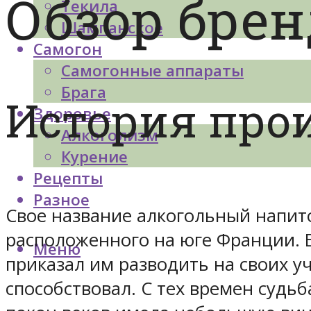
Обзор бре
Текила
Шампанское
Самогон
Самогонные аппараты
Брага
История про
Здоровье
Алкоголизм
Курение
Рецепты
Разное
Свое название алкогольный напито
расположенного на юге Франции. 
Меню
приказал им разводить на своих у
способствовал. С тех времен судь