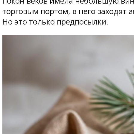
покон веков имела небольшую вин
торговым портом, в него заходят а
Но это только предпосылки.