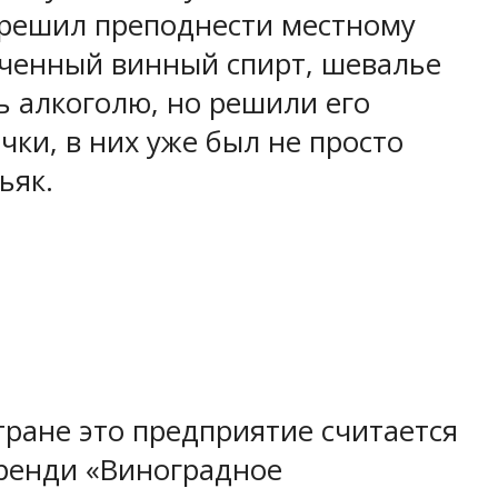
н решил преподнести местному
лученный винный спирт, шевалье
ь алкоголю, но решили его
ки, в них уже был не просто
ьяк.
тране это предприятие считается
бренди «Виноградное