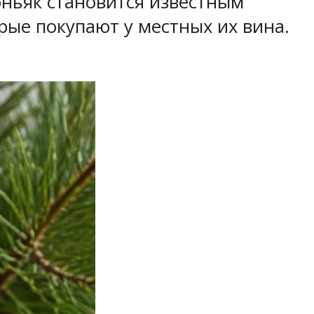
оньяк становится известным
орые покупают у местных их вина.