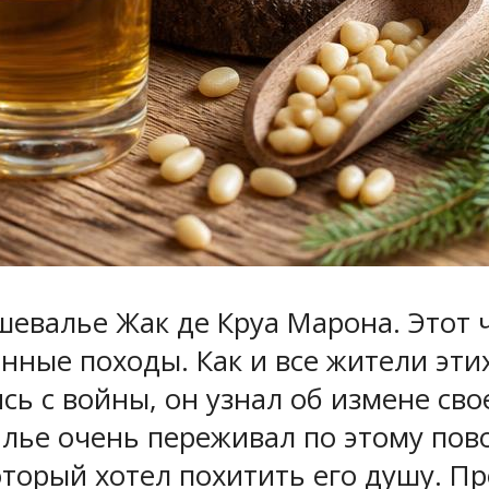
 шевалье Жак де Круа Марона. Этот
нные походы. Как и все жители эти
ь с войны, он узнал об измене св
лье очень переживал по этому пово
оторый хотел похитить его душу. П