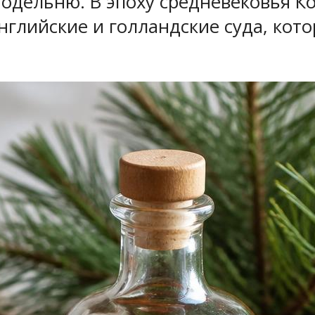
одельню. В эпоху средневековья К
нглийские и голландские суда, кот