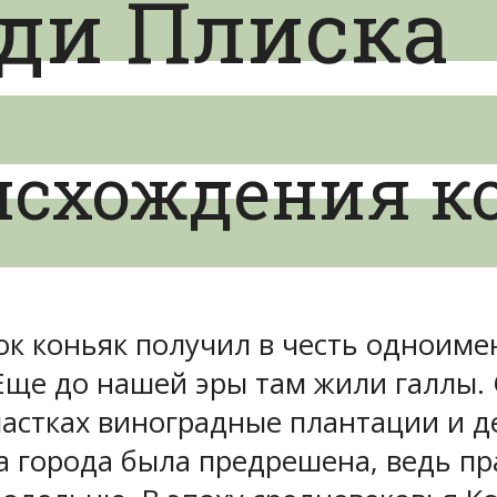
нди Плиска
исхождения к
к коньяк получил в честь одноиме
Еще до нашей эры там жили галлы
частках виноградные плантации и де
ба города была предрешена, ведь пр