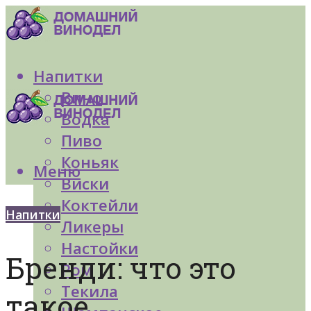
Напитки
Вино
Водка
Пиво
Коньяк
Меню
Виски
Коктейли
Напитки
Ликеры
Настойки
Бренди: что это
Ром
Текила
такое