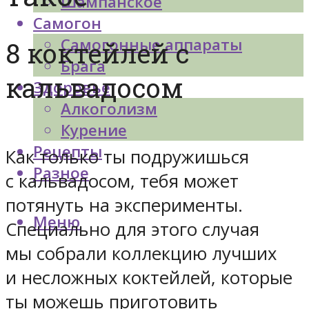
Шампанское
Самогон
Самогонные аппараты
8 коктейлей с
Брага
кальвадосом
Здоровье
Алкоголизм
Курение
Рецепты
Как только ты подружишься
Разное
с кальвадосом, тебя может
потянуть на эксперименты.
Меню
Специально для этого случая
мы собрали коллекцию лучших
и несложных коктейлей, которые
ты можешь приготовить