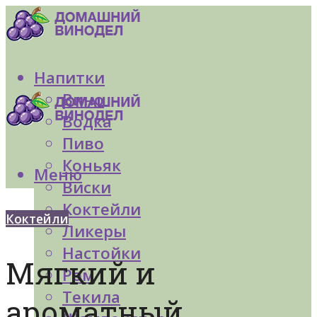
Напитки
Вино
Водка
Пиво
Коньяк
Меню
Виски
Коктейли
Коктейли
Ликеры
Настойки
Мягкий и
Ром
Текила
ароматный