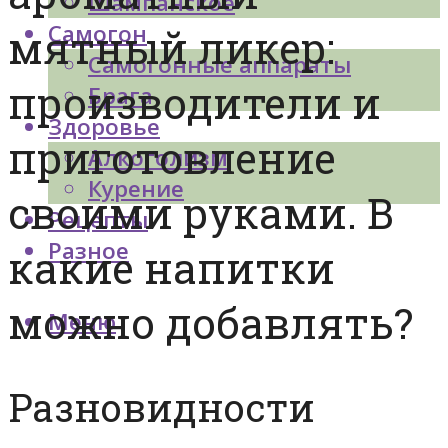
Шампанское
Самогон
мятный ликер:
Самогонные аппараты
производители и
Брага
Здоровье
приготовление
Алкоголизм
Курение
своими руками. В
Рецепты
Разное
какие напитки
можно добавлять?
Меню
Разновидности